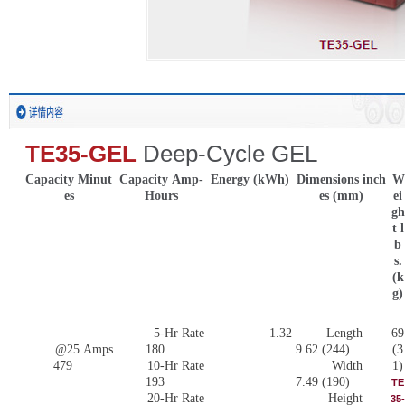
TE35-GEL
Deep-Cycle GEL
Capacity Minut
Capacity Amp-
Energy (kWh)
Dimensions inch
W
es
Hours
es (mm)
ei
gh
t l
b
s.
(k
g)
5-Hr Rate
1.32
Length
69
@25 Amps
180
9.62 (244)
(3
479
10-Hr Rate
Width
1)
193
7.49 (190)
TE
20-Hr Rate
Height
35-